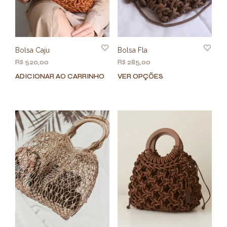
Bolsa Caju
Bolsa Fla
R$
520,00
R$
285,00
ADICIONAR AO CARRINHO
VER OPÇÕES
Este
prod
tem
vária
varia
As
opç
pod
ser
esco
na
pági
do
prod